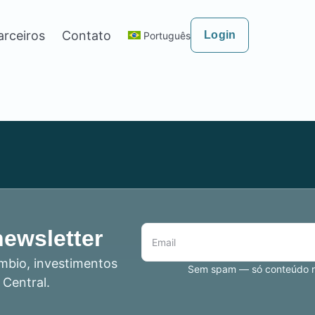
arceiros
Contato
Login
Português
newsletter
mbio, investimentos
Sem spam — só conteúdo re
 Central.