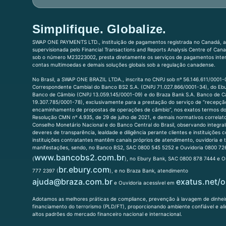
Simplifique. Globalize.
SWAP ONE PAYMENTS LTD., instituição de pagamentos registrada no Canadá, a
supervisionada pelo Financial Transactions and Reports Analysis Centre of Can
sob o número M23223002, presta diretamente os serviços de pagamentos inter
contas multimoedas e demais soluções globais sob a regulação canadense.
No Brasil, a SWAP ONE BRAZIL LTDA., inscrita no CNPJ sob nº 56.146.611/0001
Correspondente Cambial do Banco BS2 S.A. (CNPJ 71.027.866/0001-34), do Ebu
Banco de Câmbio (CNPJ 13.059.145/0001-09) e do Braza Bank S.A. Banco de 
19.307.785/0001-78), exclusivamente para a prestação do serviço de “recepçã
encaminhamento de propostas de operações de câmbio”, nos exatos termos do 
Resolução CMN nº 4.935, de 29 de julho de 2021, e demais normativos correla
Conselho Monetário Nacional e do Banco Central do Brasil, observando integra
deveres de transparência, lealdade e diligência perante clientes e instituições 
instituições contratantes mantêm canais próprios de atendimento, ouvidoria e
manifestações, sendo, no Banco BS2, SAC 0800 545 5252 e Ouvidoria 0800 72
www.bancobs2.com.br
(
), no Ebury Bank, SAC 0800 878 7444 e O
br.ebury.com
777 2397 (
), e no Braza Bank, atendimento
ajuda@braza.com.br
exatus.net/o
e Ouvidoria acessível em
Adotamos as melhores práticas de compliance, prevenção à lavagem de dinhe
financiamento do terrorismo (PLD/FT), proporcionando ambiente confiável e al
altos padrões do mercado financeiro nacional e internacional.