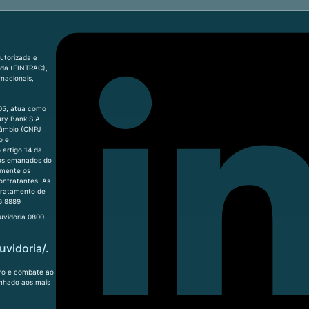
utorizada e
ada (FINTRAC),
nacionais,
-05, atua como
ry Bank S.A.
Câmbio (CNPJ
o e
artigo 14 da
tos emanados do
lmente os
contratantes. As
 tratamento de
6 8889
uvidoria 0800
uvidoria/.
iro e combate ao
inhado aos mais