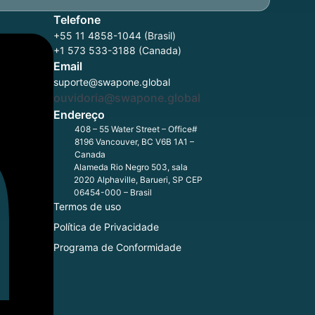
Telefone
+55 11 4858-1044 (Brasil)
+1 573 533-3188 (Canada)
Email
suporte@swapone.global
ouvidoria@swapone.global
Endereço
408 – 55 Water Street – Office#
8196 Vancouver, BC V6B 1A1 –
Canada
Alameda Rio Negro 503, sala
2020 Alphaville, Barueri, SP CEP
06454-000 – Brasil
Termos de uso
Política de Privacidade
Programa de Conformidade