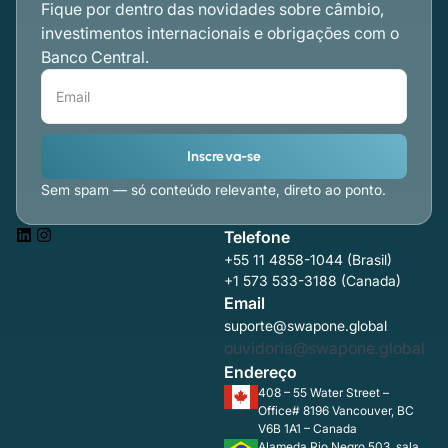
Fique por dentro das novidades sobre câmbio,
investimentos internacionais e obrigações com o
Banco Central.
Inscreva-se
Sem spam — só conteúdo relevante, direto ao ponto.
Telefone
+55 11 4858-1044 (Brasil)
+1 573 533-3188 (Canada)
Email
suporte@swapone.global
ouvidoria@swapone.global
Endereço
408 – 55 Water Street –
Office# 8196 Vancouver, BC
V6B 1A1 – Canada
Alameda Rio Negro 503, sala