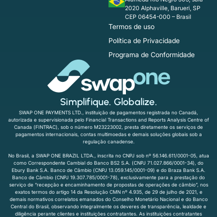
2020 Alphaville, Barueri, SP
CEP 06454-000 – Brasil
Termos de uso
Política de Privacidade
Programa de Conformidade
Simplifique. Globalize.
SWAP ONE PAYMENTS LTD., instituição de pagamentos registrada no Canadá,
autorizada e supervisionada pelo Financial Transactions and Reports Analysis Centre of
Canada (FINTRAC), sob o número M23223002, presta diretamente os serviços de
pagamentos internacionais, contas multimoedas e demais soluções globais sob a
regulação canadense.
No Brasil, a SWAP ONE BRAZIL LTDA., inscrita no CNPJ sob nº 56.146.611/0001-05, atua
como Correspondente Cambial do Banco BS2 S.A. (CNPJ 71.027.866/0001-34), do
Ebury Bank S.A. Banco de Câmbio (CNPJ 13.059.145/0001-09) e do Braza Bank S.A.
Banco de Câmbio (CNPJ 19.307.785/0001-78), exclusivamente para a prestação do
serviço de “recepção e encaminhamento de propostas de operações de câmbio”, nos
exatos termos do artigo 14 da Resolução CMN nº 4.935, de 29 de julho de 2021, e
demais normativos correlatos emanados do Conselho Monetário Nacional e do Banco
Central do Brasil, observando integralmente os deveres de transparência, lealdade e
diligência perante clientes e instituições contratantes. As instituições contratantes