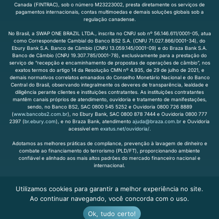
Canada (FINTRAC), sob o número M23223002, presta diretamente os serviços de
pagamentos internacionais, contas multimoedas e demais soluções globais sob a
regulação canadense.
No Brasil, a SWAP ONE BRAZIL LTDA., inscrita no CNPJ sob nº 56.146.611/0001-05, atua
como Correspondente Cambial do Banco BS2 S.A. (CNPJ 71.027.866/0001-34), do
Ebury Bank S.A. Banco de Câmbio (CNPJ 13.059.145/0001-09) e do Braza Bank S.A.
Banco de Câmbio (CNPJ 19.307.785/0001-78), exclusivamente para a prestação do
serviço de “recepção e encaminhamento de propostas de operações de câmbio”, nos
exatos termos do artigo 14 da Resolução CMN nº 4.935, de 29 de julho de 2021, e
demais normativos correlatos emanados do Conselho Monetário Nacional e do Banco
Central do Brasil, observando integralmente os deveres de transparência, lealdade e
diligência perante clientes e instituições contratantes. As instituições contratantes
mantêm canais próprios de atendimento, ouvidoria e tratamento de manifestações,
sendo, no Banco BS2, SAC 0800 545 5252 e Ouvidoria 0800 726 8889
(
www.bancobs2.com.br
), no Ebury Bank, SAC 0800 878 7444 e Ouvidoria 0800 777
2397 (
br.ebury.com
), e no Braza Bank, atendimento
ajuda@braza.com.br
e Ouvidoria
acessível em
exatus.net/ouvidoria/.
Adotamos as melhores práticas de compliance, prevenção à lavagem de dinheiro e
combate ao financiamento do terrorismo (PLD/FT), proporcionando ambiente
confiável e alinhado aos mais altos padrões do mercado financeiro nacional e
internacional.
Utilizamos cookies para garantir a melhor experiência no site.
2026 | Todos os direitos
Desenvolvido por Jones Lab
Ao continuar navegando, você concorda com o uso.
reservados
Ok, tudo certo!