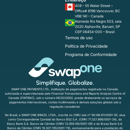
408 – 55 Water Street –
Office# 8196 Vancouver, BC
V6B 1A1 – Canada
Alameda Rio Negro 503, sala
2020 Alphaville, Barueri, SP
CEP 06454-000 – Brasil
Termos de uso
Política de Privacidade
Programa de Conformidade
Simplifique. Globalize.
SWAP ONE PAYMENTS LTD., instituição de pagamentos registrada no Canadá,
autorizada e supervisionada pelo Financial Transactions and Reports Analysis Centre of
Canada (FINTRAC), sob o número M23223002, presta diretamente os serviços de
pagamentos internacionais, contas multimoedas e demais soluções globais sob a
regulação canadense.
No Brasil, a SWAP ONE BRAZIL LTDA., inscrita no CNPJ sob nº 56.146.611/0001-05, atua
como Correspondente Cambial do Banco BS2 S.A. (CNPJ 71.027.866/0001-34), do
Ebury Bank S.A. Banco de Câmbio (CNPJ 13.059.145/0001-09) e do Braza Bank S.A.
Banco de Câmbio (CNPJ 19.307.785/0001-78), exclusivamente para a prestação do