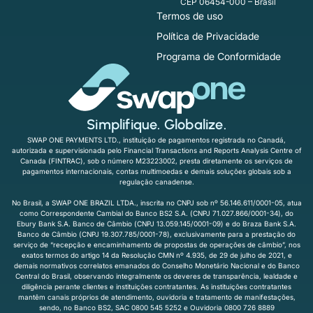
CEP 06454-000 – Brasil
Termos de uso
Política de Privacidade
Programa de Conformidade
Simplifique. Globalize.
SWAP ONE PAYMENTS LTD., instituição de pagamentos registrada no Canadá,
autorizada e supervisionada pelo Financial Transactions and Reports Analysis Centre of
Canada (FINTRAC), sob o número M23223002, presta diretamente os serviços de
pagamentos internacionais, contas multimoedas e demais soluções globais sob a
regulação canadense.
No Brasil, a SWAP ONE BRAZIL LTDA., inscrita no CNPJ sob nº 56.146.611/0001-05, atua
como Correspondente Cambial do Banco BS2 S.A. (CNPJ 71.027.866/0001-34), do
Ebury Bank S.A. Banco de Câmbio (CNPJ 13.059.145/0001-09) e do Braza Bank S.A.
Banco de Câmbio (CNPJ 19.307.785/0001-78), exclusivamente para a prestação do
serviço de “recepção e encaminhamento de propostas de operações de câmbio”, nos
exatos termos do artigo 14 da Resolução CMN nº 4.935, de 29 de julho de 2021, e
demais normativos correlatos emanados do Conselho Monetário Nacional e do Banco
Central do Brasil, observando integralmente os deveres de transparência, lealdade e
diligência perante clientes e instituições contratantes. As instituições contratantes
mantêm canais próprios de atendimento, ouvidoria e tratamento de manifestações,
sendo, no Banco BS2, SAC 0800 545 5252 e Ouvidoria 0800 726 8889