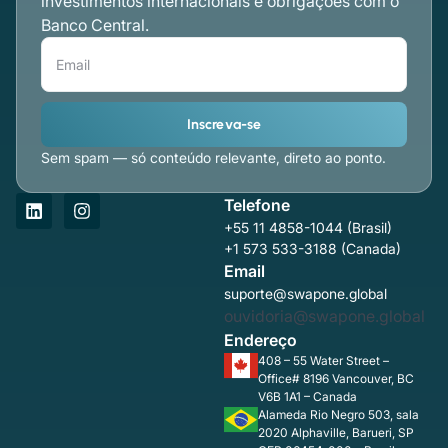
investimentos internacionais e obrigações com o
Banco Central.
Inscreva-se
Sem spam — só conteúdo relevante, direto ao ponto.
Telefone
+55 11 4858-1044 (Brasil)
+1 573 533-3188 (Canada)
Email
suporte@swapone.global
ouvidoria@swapone.global
Endereço
408 – 55 Water Street –
Office# 8196 Vancouver, BC
V6B 1A1 – Canada
Alameda Rio Negro 503, sala
2020 Alphaville, Barueri, SP