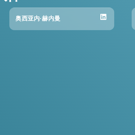
奥西亚内·赫内曼