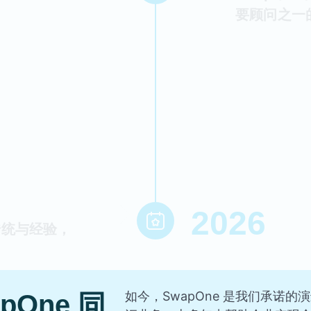
要顾问之一
2026
传统与经验，
如今，SwapOne 是我们承诺
One 同