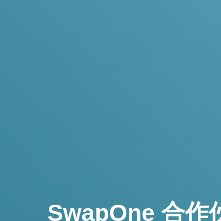
SwapOne 合