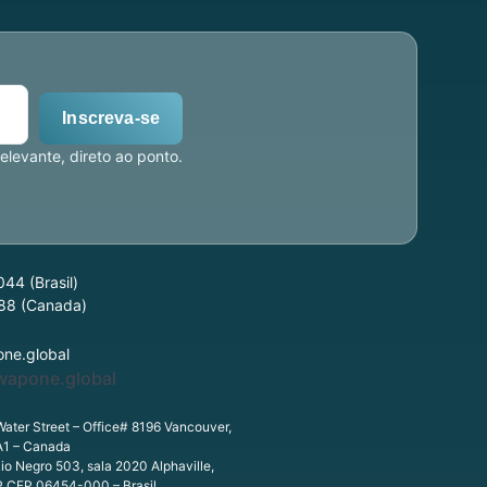
Inscreva-se
levante, direto ao ponto.
44 (Brasil)
88 (Canada)
ne.global
wapone.global
Water Street – Office# 8196 Vancouver,
A1 – Canada
o Negro 503, sala 2020 Alphaville,
SP CEP 06454-000 – Brasil