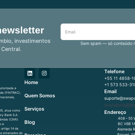
newsletter
mbio, investimentos
Sem spam — só conteúdo re
 Central.
Telefone
+55 11 4858-10
Home
+1 573 533-31
utorizada e
Email
ada (FINTRAC),
Quem Somos
nacionais,
suporte@swapo
ouvidoria@s
Serviços
-05, atua como
Endereço
ry Bank S.A.
408 – 55 
Câmbio (CNPJ
Blog
BC V6B 1
o e
artigo 14 da
Alameda Ri
tos emanados do
Barueri, 