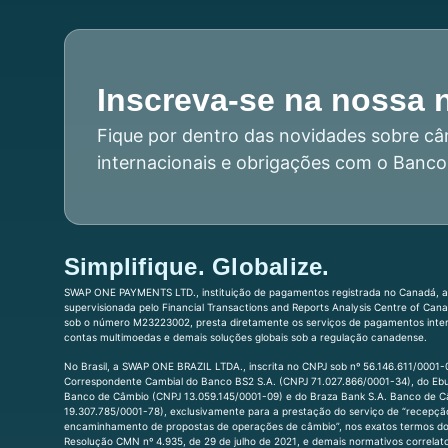
Inscreva-se na nossa 
Fique por dentro das novidades sobre câ
internacionais e obrigações com o Banco
Simplifique. Globalize.
SWAP ONE PAYMENTS LTD., instituição de pagamentos registrada no Canadá, a
supervisionada pelo Financial Transactions and Reports Analysis Centre of Can
sob o número M23223002, presta diretamente os serviços de pagamentos inter
contas multimoedas e demais soluções globais sob a regulação canadense.
No Brasil, a SWAP ONE BRAZIL LTDA., inscrita no CNPJ sob nº 56.146.611/0001
Correspondente Cambial do Banco BS2 S.A. (CNPJ 71.027.866/0001-34), do Ebu
Banco de Câmbio (CNPJ 13.059.145/0001-09) e do Braza Bank S.A. Banco de 
19.307.785/0001-78), exclusivamente para a prestação do serviço de “recepçã
encaminhamento de propostas de operações de câmbio”, nos exatos termos do 
Resolução CMN nº 4.935, de 29 de julho de 2021, e demais normativos correla